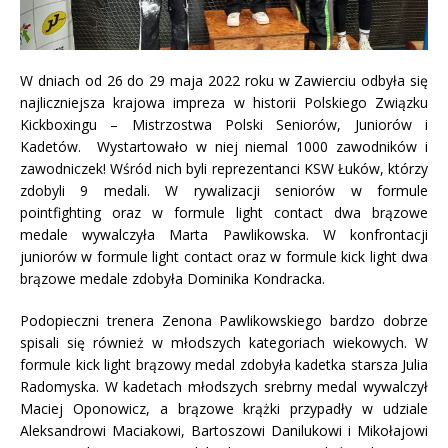
W dniach od 26 do 29 maja 2022 roku w Zawierciu odbyła się
najliczniejsza krajowa impreza w historii Polskiego Związku
Kickboxingu – Mistrzostwa Polski Seniorów, Juniorów i
Kadetów. Wystartowało w niej niemal 1000 zawodników i
zawodniczek! Wśród nich byli reprezentanci KSW Łuków, którzy
zdobyli 9 medali. W rywalizacji seniorów w formule
pointfighting oraz w formule light contact dwa brązowe
medale wywalczyła Marta Pawlikowska. W konfrontacji
juniorów w formule light contact oraz w formule kick light dwa
brązowe medale zdobyła Dominika Kondracka.
Podopieczni trenera Zenona Pawlikowskiego bardzo dobrze
spisali się również w młodszych kategoriach wiekowych. W
formule kick light brązowy medal zdobyła kadetka starsza Julia
Radomyska. W kadetach młodszych srebrny medal wywalczył
Maciej Oponowicz, a brązowe krążki przypadły w udziale
Aleksandrowi Maciakowi, Bartoszowi Danilukowi i Mikołajowi