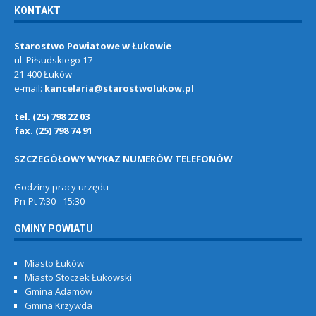
KONTAKT
Starostwo Powiatowe w Łukowie
ul. Piłsudskiego 17
21-400 Łuków
e-mail:
kancelaria@starostwolukow.pl
tel. (25) 798 22 03
fax. (25) 798 74 91
SZCZEGÓŁOWY WYKAZ NUMERÓW TELEFONÓW
Godziny pracy urzędu
Pn-Pt 7:30 - 15:30
GMINY POWIATU
Miasto Łuków
Miasto Stoczek Łukowski
Gmina Adamów
Gmina Krzywda