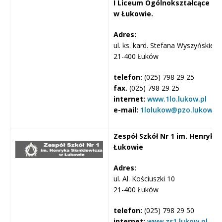
I Liceum Ogólnokształcące im
w Łukowie.
Adres:
ul. ks. kard. Stefana Wyszyńskieg
21-400 Łuków
telefon:
(025) 798 29 25
fax.
(025) 798 29 25
internet:
www.1lo.lukow.pl
e-mail:
1lolukow@pzo.lukow.pl
Zespół Szkół Nr 1 im. Henryka
Łukowie
Adres:
ul. Al. Kościuszki 10
21-400 Łuków
telefon:
(025) 798 29 50
internet:
www.zs1.lukow.pl