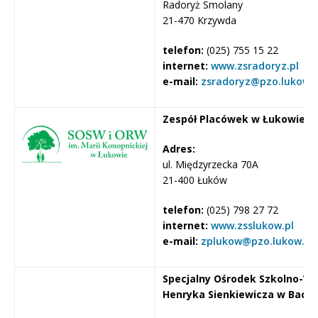
Radoryż Smolany
21-470 Krzywda
telefon:
(025) 755 15 22
internet:
www.zsradoryz.pl
e-mail:
zsradoryz@pzo.lukow.p
Zespół Placówek w Łukowie
Adres:
ul. Międzyrzecka 70A
21-400 Łuków
telefon:
(025) 798 27 72
internet:
www.zsslukow.pl
e-mail:
zplukow@pzo.lukow.pl
Specjalny Ośrodek Szkolno-W
Henryka Sienkiewicza w Bacz