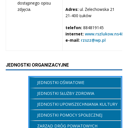
Adres:
ul. Żelechowska 21
21-400 Łuków
telefon:
884819145
internet:
www.rszlukow.ns48.p
e-mail
:
rzszz@wp.pl
JEDNOSTKI ORGANIZACYJNE
JEDNOSTKI OŚWIATOWE
JEDNOSTKI SŁUŻBY ZDROWIA
JEDNOSTKI UPOWSZECHNIANIA KULTURY
JEDNOSTKI POMOCY SPOŁECZNEJ
ZARZĄD DRÓG POWIATOWYCH