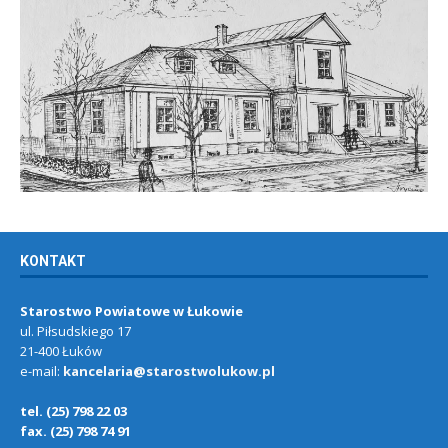
KONTAKT
Starostwo Powiatowe w Łukowie
ul. Piłsudskiego 17
21-400 Łuków
e-mail:
kancelaria@starostwolukow.pl
tel. (25) 798 22 03
fax. (25) 798 74 91