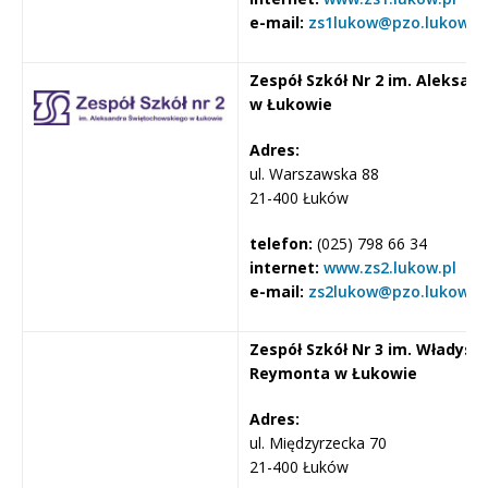
e-mail:
zs1lukow@pzo.lukow.pl
Zespół Szkół Nr 2 im. Aleksa
w Łukowie
Adres:
ul. Warszawska 88
21-400 Łuków
telefon:
(025) 798 66 34
internet:
www.zs2.lukow.pl
e-mail:
zs2lukow@pzo.lukow.pl
Zespół Szkół Nr 3 im. Władysł
Reymonta w Łukowie
Adres:
ul. Międzyrzecka 70
21-400 Łuków