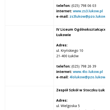
telefon:
(025) 798 06 03
internet:
www.zs3.lukow.pl
e-mail:
zs3lukow@pzo.lukow.pl
IV Liceum Ogólnokształcące im
Łukowie
Adres:
ul. Kryńskiego 10
21-400 Łuków
telefon:
(025) 798 26 39
internet:
www.4lo-lukow.pl
e-mail:
4lolukow@pzo.lukow.pl
Zespół Szkół w Stoczku Łuko
Adres:
ul. Wielgoska 5