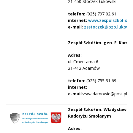
21-450 Stoczek Łukowski
telefon:
(025) 797 02 61
internet:
www.zespolszkol-stoc
e-mail:
zsstoczek@pzo.lukow.p
Zespół Szkół im. gen. F. Kam
Adres:
ul. Cmentarna 6
21-412 Adamów
telefon:
(025) 755 31 69
internet:
e-mail:
zswadamowie@post.pl
Zespół Szkół im. Władysława 
Radoryżu Smolanym
Adres: