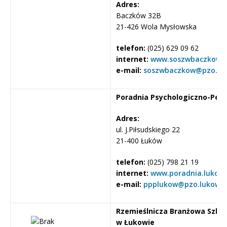
Adres:
Baczków 32B
21-426 Wola Mysłowska
telefon:
(025) 629 09 62
internet:
www.soszwbaczkow.e
e-mail:
soszwbaczkow@pzo.luk
Poradnia Psychologiczno-Ped
Adres:
ul. J.Piłsudskiego 22
21-400 Łuków
telefon:
(025) 798 21 19
internet:
www.poradnia.lukow.
e-mail:
ppplukow@pzo.lukow.p
Rzemieślnicza Branżowa Szkoła
w Łukowie